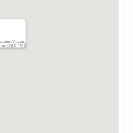
opping Village,
lture QLD 4510