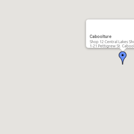
Caboolture
Shop 12 Central Lakes Sh
1-21 Pettigrew St. Caboo