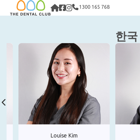
Skip
1300 165 768
to
content
한국
Louise Kim
W